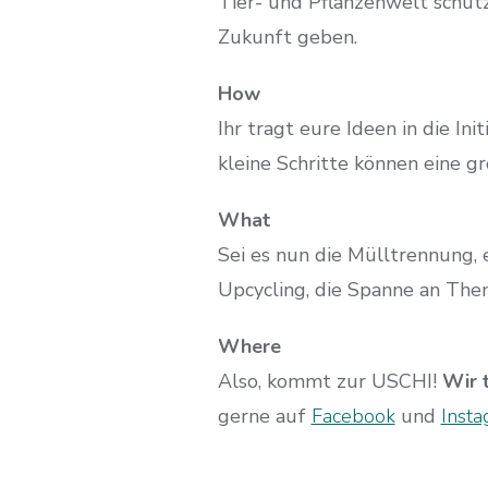
Tier- und Pflanzenwelt schüt
Zukunft geben.
How
Ihr tragt eure Ideen in die In
kleine Schritte können eine 
What
Sei es nun die Mülltrennung,
Upcycling, die Spanne an Them
Where
Also, kommt zur USCHI!
Wir 
gerne auf
Facebook
und
Inst